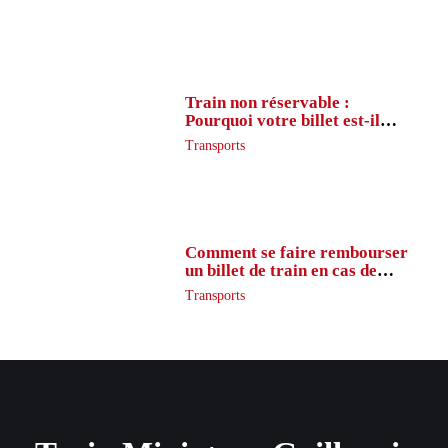
vraiment
Train non réservable :
Pourquoi votre billet est-il
inaccessible ?
Transports
Comment se faire rembourser
un billet de train en cas de
retard ?
Transports