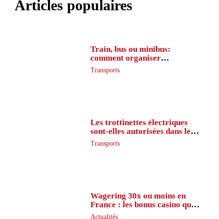
Articles populaires
Train, bus ou minibus:
comment organiser
l’itinéraire en France
Transports
Les trottinettes électriques
sont-elles autorisées dans le
métro ?
Transports
Wagering 30x ou moins en
France : les bonus casino que
peu de joueurs connaissent
Actualités